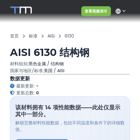
language
查看视频演示
首页
标准
AISI
6130
AISI 6130 结构钢
材料组别:
黑色金属 / 结构钢
国家与地区/标准:
美国 / AISI
数据更新
最新更新:
-
更新总数:
0
该材料拥有 14 项性能数据——此处仅显示
其中一部分。
解锁完整材料性能数据，包括不同温度和条件下的详细数
值。