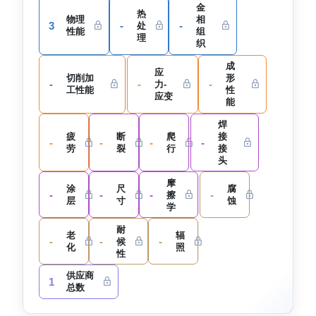
金
热
物理
相
3
-
-
处
性能
组
理
织
成
应
切削加
形
-
-
-
力-
工性能
性
应变
能
焊
疲
断
爬
接
-
-
-
-
劳
裂
行
接
头
摩
涂
尺
腐
-
-
-
-
擦
层
寸
蚀
学
耐
老
辐
-
-
-
候
化
照
性
供应商
1
总数