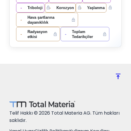
-
-
-
Triboloji
Korozyon
Yaşlanma
Hava şartlarına
-
dayanıklılık
Radyasyon
Toplam
-
-
etkisi
Tedarikçiler
vertical_align_top
Telif Hakkı © 2026 Total Materia AG. Tüm hakları
saklıdır.