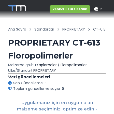
language
Rehberli Tura Katılın
Ana Sayfa
Standartlar
PROPRIETARY
CT-613
PROPRIETARY CT-613
Floropolimerler
Malzeme grubu:
Kaplamalar / Floropolimerler
Ülke/Standart:
PROPRIETARY
Veri güncellemeleri
Son Güncelleme:
-
Toplam güncelleme sayısı:
0
Uygulamanız için en uygun olan
malzeme seçiminizi optimize edin -