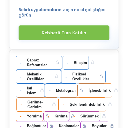
Belirli uygulamalarınız için nasıl çalıştığını
görün
Rehberli Tura Katılın
Çapraz
-
-
Bileşim
Referanslar
Mekanik
Fiziksel
-
-
Özellikler
Özellikler
Isıl
-
-
-
Metalografi
İşlenebilirlik
İşlem
Gerilme-
-
-
Şekillendirilebilirlik
Gerinim
-
-
-
Yorulma
Kırılma
Sürünmek
-
-
-
Bağlantılar
Kaplamalar
Boyutlar