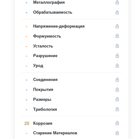
-
Металлография
-
Oбрабатываемость
-
Напряжение-деформация
-
Формуемость
-
Усталость
-
Разрушение
-
Урод
-
Соединения
-
Покрытия
-
Размеры
-
Трибология
20
Коррозия
-
Старение Материалов