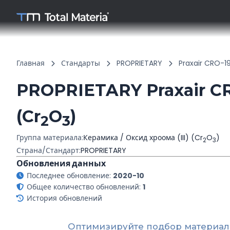
Главная
Стандарты
PROPRIETARY
Praxair CRO-1
PROPRIETARY Praxair CRO
(Cr
O
)
2
3
Группа материала:
Керамика / Оксид хроома (III) (Cr
O
)
2
3
Страна/Стандарт:
PROPRIETARY
Обновления данных
Последнее обновление:
2020-10
Общее количество обновлений:
1
История обновлений
Оптимизируйте подбор материал