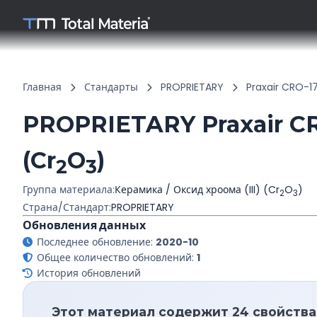
Главная
Стандарты
PROPRIETARY
Praxair CRO-1
PROPRIETARY Praxair CR
(Cr
O
)
2
3
Группа материала:
Керамика / Оксид хроома (III) (Cr
O
)
2
3
Страна/Стандарт:
PROPRIETARY
Обновления данных
Последнее обновление:
2020-10
Общее количество обновлений:
1
История обновлений
Этот материал содержит 24 свойства 