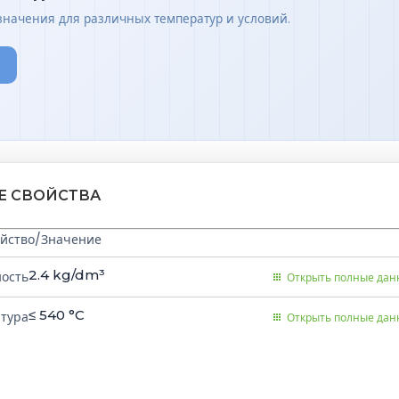
значения для различных температур и условий.
ИЕ СВОЙСТВА
йство/Значение
2.4
kg/dm³
ность
Открыть полные да
≤ 540
°C
атура
Открыть полные да