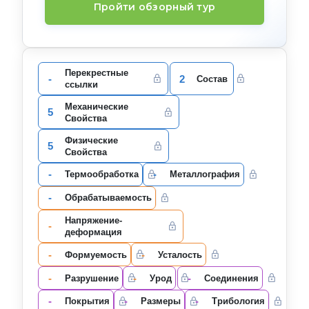
Пройти обзорный тур
Перекрестные
-
2
Состав
ссылки
Механические
5
Свойства
Физические
5
Свойства
-
-
Термообработка
Металлография
-
Oбрабатываемость
Напряжение-
-
деформация
-
-
Формуемость
Усталость
-
-
-
Разрушение
Урод
Соединения
-
-
-
Покрытия
Размеры
Трибология