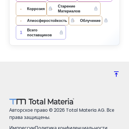
Старение
-
-
Коррозия
Материалов
-
-
Атмосферостойкость
Облучение
Всего
1
поставщиков
vertical_align_top
Авторское право © 2026 Total Materia AG. Все
права защищены.
Импрессум
Политика конфиденциальности