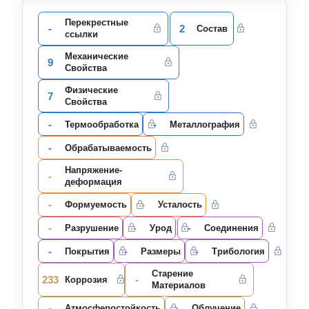
Перекрестные
-
2
Состав
ссылки
Механические
9
Свойства
Физические
7
Свойства
-
-
Термообработка
Металлография
-
Oбрабатываемость
Напряжение-
-
деформация
-
-
Формуемость
Усталость
-
-
-
Разрушение
Урод
Соединения
-
-
-
Покрытия
Размеры
Трибология
Старение
233
-
Коррозия
Материалов
-
-
Атмосферостойкость
Облучение