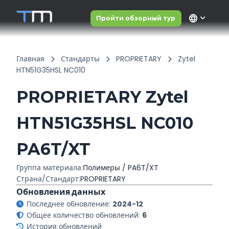
language
Пройти обзорный тур
Главная
Стандарты
PROPRIETARY
Zytel
HTN51G35HSL NC010
PROPRIETARY Zytel
HTN51G35HSL NC010
PA6T/XT
Группа материала:
Полимеры / PA6T/XT
Страна/Стандарт:
PROPRIETARY
Обновления данных
Последнее обновление:
2024-12
Общее количество обновлений:
6
История обновлений