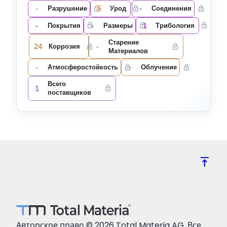
-
5
-
Разрушение
Урод
Соединения
-
-
1
Покрытия
Размеры
Трибология
Старение
24
-
Коррозия
Материалов
-
-
Атмосферостойкость
Облучение
Всего
1
поставщиков
vertical_align_top
Авторское право © 2026 Total Materia AG. Все