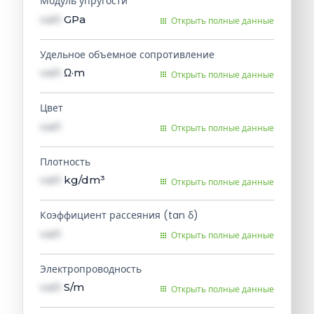
Модуль упругости
val1
GPa
Открыть полные данные
Удельное объемное сопротивление
val1
Ω·m
Открыть полные данные
Цвет
val1
Открыть полные данные
Плотность
val1
kg/dm³
Открыть полные данные
Коэффициент рассеяния (tan δ)
val1
Открыть полные данные
Электропроводность
val1
S/m
Открыть полные данные