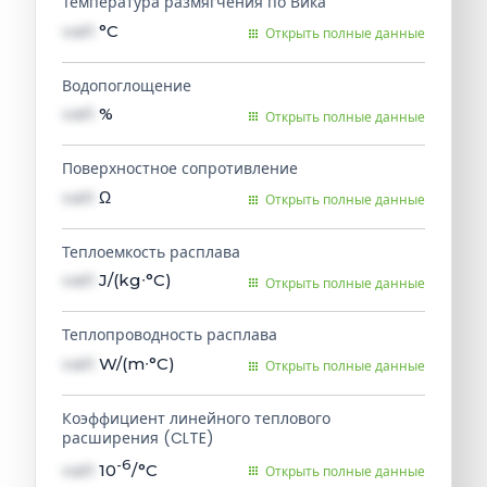
Температура размягчения по Вика
val1
°C
Открыть полные данные
Водопоглощение
val1
%
Открыть полные данные
Поверхностное сопротивление
val1
Ω
Открыть полные данные
Теплоемкость расплава
val1
J/(kg∙°C)
Открыть полные данные
Теплопроводность расплава
val1
W/(m∙°C)
Открыть полные данные
Коэффициент линейного теплового
расширения (CLTE)
-6
val1
10
/°C
Открыть полные данные