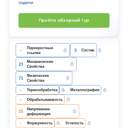
задачи
Пройти обзорный тур
Перекрестные
-
3
Состав
ссылки
Механические
23
Свойства
Физические
71
Свойства
-
-
Термообработка
Металлография
-
Oбрабатываемость
Напряжение-
25
деформация
-
-
Формуемость
Усталость