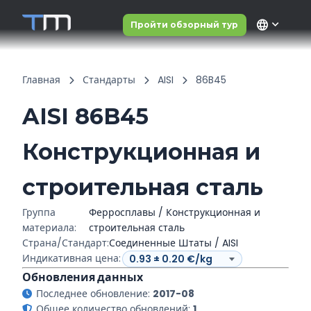
language
Пройти обзорный тур
Главная
Стандарты
AISI
86B45
AISI 86B45
Конструкционная и
строительная сталь
Группа
Ферросплавы / Конструкционная и
материала:
строительная сталь
Страна/Стандарт:
Соединенные Штаты / AISI
Индикативная цена:
Обновления данных
Последнее обновление:
2017-08
Общее количество обновлений:
1