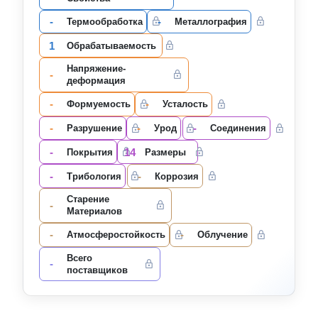
-
-
Термообработка
Металлография
1
Oбрабатываемость
Напряжение-
-
деформация
-
-
Формуемость
Усталость
-
-
-
Разрушение
Урод
Соединения
-
14
Покрытия
Размеры
-
-
Трибология
Коррозия
Старение
-
Материалов
-
-
Атмосферостойкость
Облучение
Всего
-
поставщиков