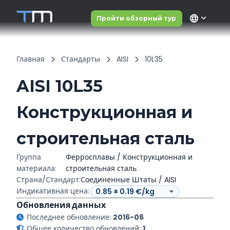
language
Пройти обзорный тур
Главная
Стандарты
AISI
10L35
AISI 10L35
Конструкционная и
строительная сталь
Группа
Ферросплавы / Конструкционная и
материала:
строительная сталь
Страна/Стандарт:
Соединенные Штаты / AISI
Индикативная цена:
Обновления данных
Последнее обновление:
2016-06
Общее количество обновлений:
1