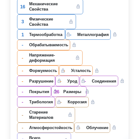
Механические
16
Свойства
Физические
3
Свойства
1
-
Термообработка
Металлография
-
Oбрабатываемость
Напряжение-
-
деформация
-
-
Формуемость
Усталость
-
-
-
Разрушение
Урод
Соединения
-
26
Покрытия
Размеры
-
-
Трибология
Коррозия
Старение
-
Материалов
-
-
Атмосферостойкость
Облучение
Всего