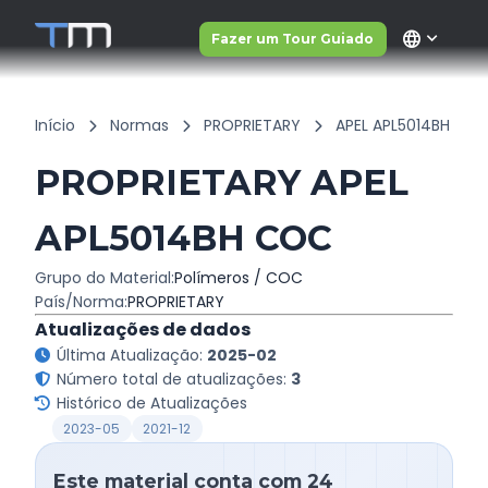
language
Fazer um Tour Guiado
Início
Normas
PROPRIETARY
APEL APL5014BH
PROPRIETARY APEL
APL5014BH COC
Grupo do Material:
Polímeros / COC
País/Norma:
PROPRIETARY
Atualizações de dados
Última Atualização:
2025-02
Número total de atualizações:
3
Histórico de Atualizações
2023-05
2021-12
Este material conta com 24