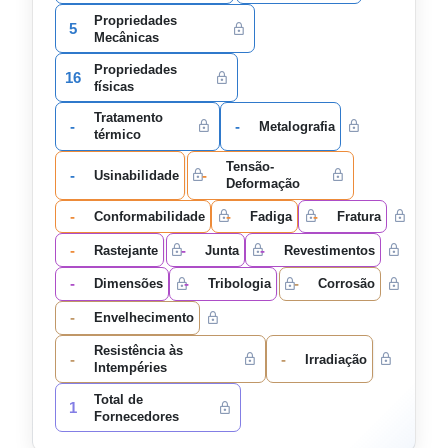
Propriedades
5
Mecânicas
Propriedades
16
físicas
Tratamento
-
-
Metalografia
térmico
Tensão-
-
-
Usinabilidade
Deformação
-
-
-
Conformabilidade
Fadiga
Fratura
-
-
-
Rastejante
Junta
Revestimentos
-
-
-
Dimensões
Tribologia
Corrosão
-
Envelhecimento
Resistência às
-
-
Irradiação
Intempéries
Total de
1
Fornecedores