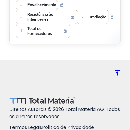
-
Envelhecimento
Resistência às
-
-
Irradiação
Intempéries
Total de
1
Fornecedores
vertical_align_top
Direitos Autorais © 2026 Total Materia AG. Todos
os direitos reservados.
Termos Legais
Política de Privacidade