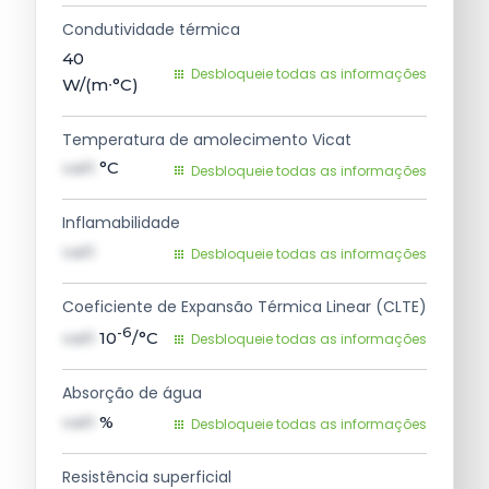
Condutividade térmica
40
Desbloqueie todas as informações
W/(m∙°C)
Temperatura de amolecimento Vicat
val1
°C
Desbloqueie todas as informações
Inflamabilidade
val1
Desbloqueie todas as informações
Coeficiente de Expansão Térmica Linear (CLTE)
-6
val1
10
/°C
Desbloqueie todas as informações
Absorção de água
val1
%
Desbloqueie todas as informações
Resistência superficial