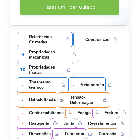
Fazer um Tour Guiado
Referências
-
-
Composição
Cruzadas
Propriedades
6
Mecânicas
Propriedades
10
físicas
Tratamento
-
-
Metalografia
térmico
Tensão-
-
-
Usinabilidade
Deformação
-
-
-
Conformabilidade
Fadiga
Fratura
-
-
-
Rastejante
Junta
Revestimentos
-
-
-
Dimensões
Tribologia
Corrosão