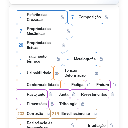
Referências
-
7
Composição
Cruzadas
Propriedades
7
Mecânicas
Propriedades
20
físicas
Tratamento
-
-
Metalografia
térmico
Tensão-
-
-
Usinabilidade
Deformação
-
-
-
Conformabilidade
Fadiga
Fratura
-
-
-
Rastejante
Junta
Revestimentos
-
-
Dimensões
Tribologia
233
219
Corrosão
Envelhecimento
Resistência às
1
-
Irradiação
Intempéries