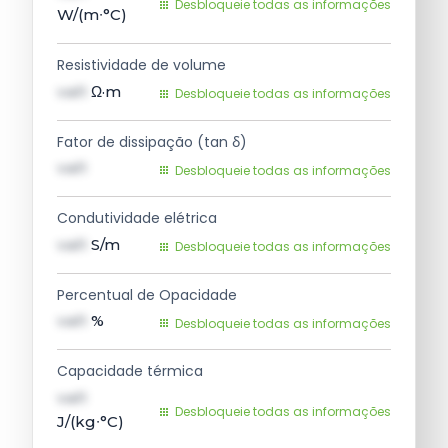
Desbloqueie todas as informações
W/(m∙°C)
Resistividade de volume
val1
Ω·m
Desbloqueie todas as informações
Fator de dissipação (tan δ)
val1
Desbloqueie todas as informações
Condutividade elétrica
val1
S/m
Desbloqueie todas as informações
Percentual de Opacidade
val1
%
Desbloqueie todas as informações
Capacidade térmica
val1
Desbloqueie todas as informações
J/(kg∙°C)