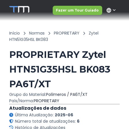
language
Fazer um Tour Guiado
Início
Normas
PROPRIETARY
Zytel
HTN51G35HSL BK083
PROPRIETARY Zytel
HTN51G35HSL BK083
PA6T/XT
Grupo do Material:
Polímeros / PA6T/XT
País/Norma:
PROPRIETARY
Atualizações de dados
Última Atualização:
2025-06
Número total de atualizações:
6
Histórico de Atualizações