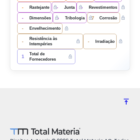
-
-
-
Rastejante
Junta
Revestimentos
-
-
7
Dimensões
Tribologia
Corrosão
-
Envelhecimento
Resistência às
-
-
Irradiação
Intempéries
Total de
1
Fornecedores
vertical_align_top