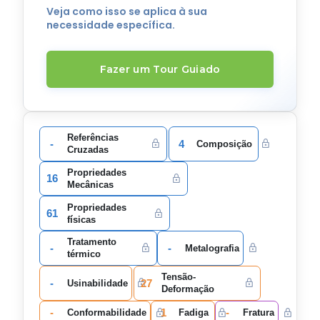
Veja como isso se aplica à sua
necessidade específica.
Fazer um Tour Guiado
Referências
-
4
Composição
Cruzadas
Propriedades
16
Mecânicas
Propriedades
61
físicas
Tratamento
-
-
Metalografia
térmico
Tensão-
-
27
Usinabilidade
Deformação
-
1
-
Conformabilidade
Fadiga
Fratura