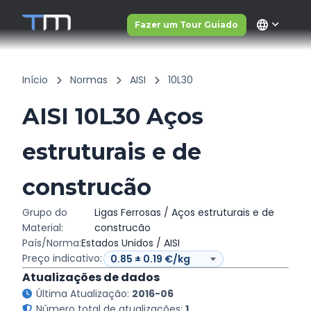
language
Fazer um Tour Guiado
Início
Normas
AISI
10L30
AISI 10L30 Aços
estruturais e de
construcão
Grupo do
Ligas Ferrosas / Aços estruturais e de
Material:
construcão
País/Norma:
Estados Unidos / AISI
Preço indicativo:
Atualizações de dados
Última Atualização:
2016-06
Número total de atualizações:
1