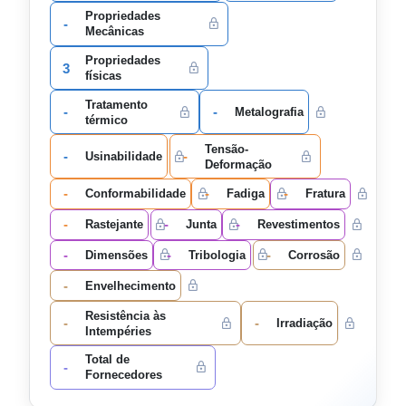
Propriedades
-
Mecânicas
Propriedades
3
físicas
Tratamento
-
-
Metalografia
térmico
Tensão-
-
-
Usinabilidade
Deformação
-
-
-
Conformabilidade
Fadiga
Fratura
-
-
-
Rastejante
Junta
Revestimentos
-
-
-
Dimensões
Tribologia
Corrosão
-
Envelhecimento
Resistência às
-
-
Irradiação
Intempéries
Total de
-
Fornecedores