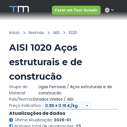
language
Fazer um Tour Guiado
Início
Normas
AISI
1020
AISI 1020 Aços
estruturais e de
construcão
Grupo do
Ligas Ferrosas / Aços estruturais e de
Material:
construcão
País/Norma:
Estados Unidos / AISI
Preço indicativo:
Atualizações de dados
Última Atualização:
2026-01
Número total de atualizações:
23