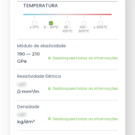
TEMPERATURA
≤ 0°C
0 - 30°C
30 -
100 -
≥ 300°C
100°C
300°C
Módulo de elasticidade
190 — 210
Desbloqueie todas as informações
GPa
Resistividade Elétrica
val1
Desbloqueie todas as informações
Ω∙mm²/m
Densidade
val1
Desbloqueie todas as informações
kg/dm³