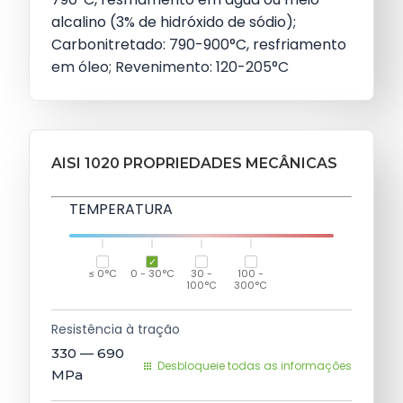
alcalino (3% de hidróxido de sódio);
Carbonitretado: 790-900°C, resfriamento
em óleo; Revenimento: 120-205°C
AISI 1020 PROPRIEDADES MECÂNICAS
TEMPERATURA
≤ 0°C
0 - 30°C
30 -
100 -
100°C
300°C
Resistência à tração
330 — 690
Desbloqueie todas as informações
MPa