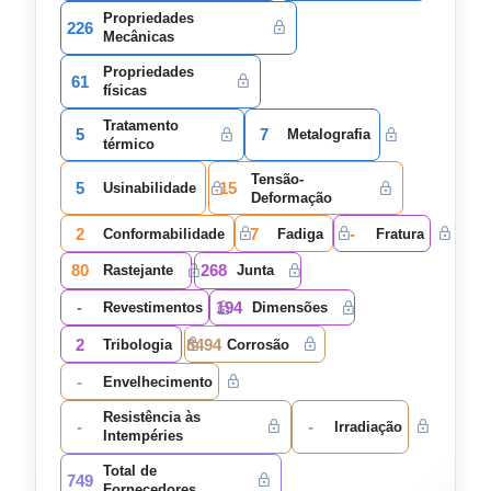
Propriedades
226
Mecânicas
Propriedades
61
físicas
Tratamento
5
7
Metalografia
térmico
Tensão-
5
15
Usinabilidade
Deformação
2
7
-
Conformabilidade
Fadiga
Fratura
80
268
Rastejante
Junta
-
194
Revestimentos
Dimensões
2
8494
Tribologia
Corrosão
-
Envelhecimento
Resistência às
-
-
Irradiação
Intempéries
Total de
749
Fornecedores