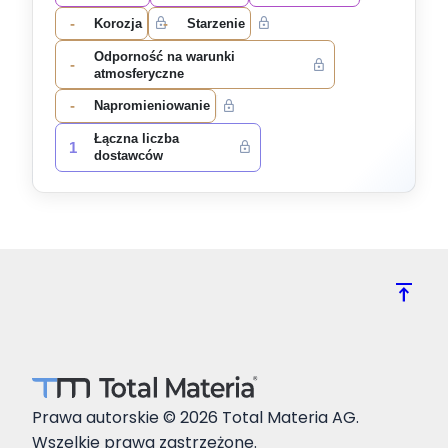
-
-
Korozja
Starzenie
Odporność na warunki
-
atmosferyczne
-
Napromieniowanie
Łączna liczba
1
dostawców
vertical_align_top
Prawa autorskie © 2026 Total Materia AG.
Wszelkie prawa zastrzeżone.