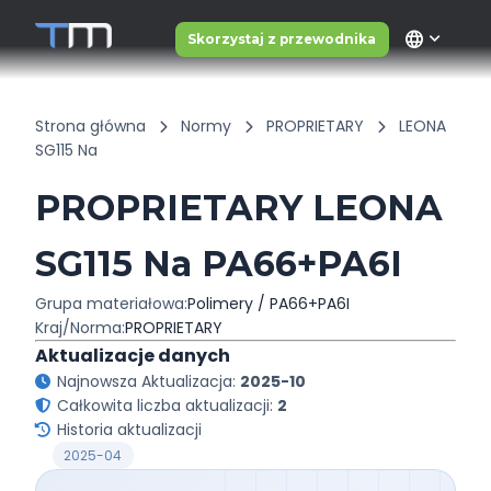
language
Skorzystaj z przewodnika
Strona główna
Normy
PROPRIETARY
LEONA
SG115 Na
PROPRIETARY LEONA
SG115 Na PA66+PA6I
Grupa materiałowa:
Polimery / PA66+PA6I
Kraj/Norma:
PROPRIETARY
Aktualizacje danych
Najnowsza Aktualizacja:
2025-10
Całkowita liczba aktualizacji:
2
Historia aktualizacji
2025-04