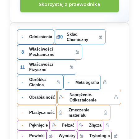
Skorzystaj z przewodnika
Skład
-
30
Odniesienia
Chemiczny
Właściwości
8
Mechaniczne
Właściwości
11
Fizyczne
Obróbka
-
-
Metalografia
Cieplna
Naprężenie-
-
-
Obrabialność
Odkształcenie
Zmęczenie
-
-
Plastyczność
materiału
-
-
-
Pęknięcie
Pełzać
Złącza
-
-
-
Powłoki
Wymiary
Trybologia