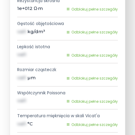
Rezystancja skrośna
1e+012
Ω·m
Odblokuj pełne szczegóły
Gęstość objętościowa
val1
kg/dm³
Odblokuj pełne szczegóły
Lepkość istotna
val1
Odblokuj pełne szczegóły
Rozmiar cząsteczk
val1
µm
Odblokuj pełne szczegóły
Współczynnik Poissona
val1
Odblokuj pełne szczegóły
Temperatura mięknięcia w skali Vicat'a
val1
°C
Odblokuj pełne szczegóły