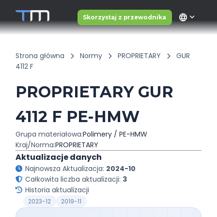
language
Skorzystaj z przewodnika
Strona główna
Normy
PROPRIETARY
GUR
4112 F
PROPRIETARY GUR
4112 F PE-HMW
Grupa materiałowa:
Polimery / PE-HMW
Kraj/Norma:
PROPRIETARY
Aktualizacje danych
Najnowsza Aktualizacja:
2024-10
Całkowita liczba aktualizacji:
3
Historia aktualizacji
2023-12
2019-11