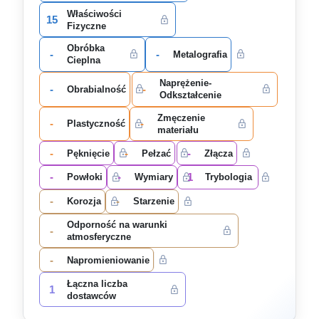
Właściwości
15
Fizyczne
Obróbka
-
-
Metalografia
Cieplna
Naprężenie-
-
-
Obrabialność
Odkształcenie
Zmęczenie
-
-
Plastyczność
materiału
-
-
-
Pęknięcie
Pełzać
Złącza
-
-
1
Powłoki
Wymiary
Trybologia
-
-
Korozja
Starzenie
Odporność na warunki
-
atmosferyczne
-
Napromieniowanie
Łączna liczba
1
dostawców