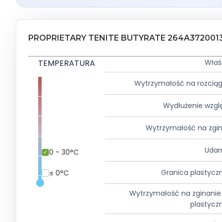
PROPRIETARY TENITE BUTYRATE 264A372001
TEMPERATURA
Właś
Wytrzymałość na rozcią
Wydłużenie wzgl
Wytrzymałość na zgi
Udar
0 - 30°C
Granica plastycz
≤ 0°C
Wytrzymałość na zginanie
plastycz