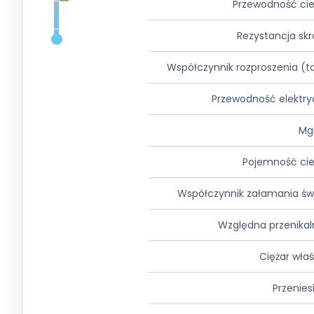
Przewodność ci
Rezystancja sk
Współczynnik rozproszenia (t
Przewodność elektr
Mg
Pojemność cie
Współczynnik załamania św
Względna przenika
Ciężar wła
Przenies