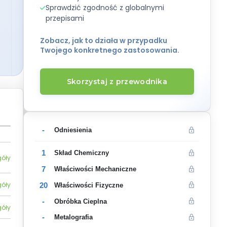
Sprawdzić zgodność z globalnymi
przepisami
Zobacz, jak to działa w przypadku
Twojego konkretnego zastosowania.
Skorzystaj z przewodnika
-
Odniesienia
1
Skład Chemiczny
góły
7
Właściwości Mechaniczne
góły
20
Właściwości Fizyczne
-
Obróbka Cieplna
góły
-
Metalografia