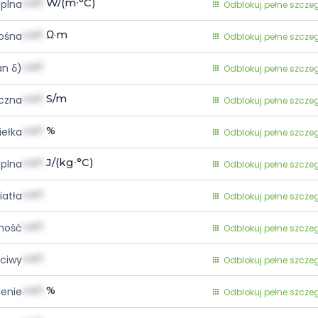
val1
W/(m∙°C)
eplna
Odblokuj pełne szcze
val1
Ω·m
rośna
Odblokuj pełne szcze
val1
an δ)
Odblokuj pełne szcze
val1
S/m
yczna
Odblokuj pełne szcze
val1
%
iełka
Odblokuj pełne szcze
val1
J/(kg∙°C)
plna
Odblokuj pełne szcze
val1
iatła
Odblokuj pełne szcze
val1
lność
Odblokuj pełne szcze
val1
ściwy
Odblokuj pełne szcze
val1
%
ienie
Odblokuj pełne szcze