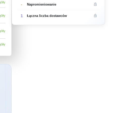
góły
-
Napromieniowanie
góły
1
Łączna liczba dostawców
góły
góły