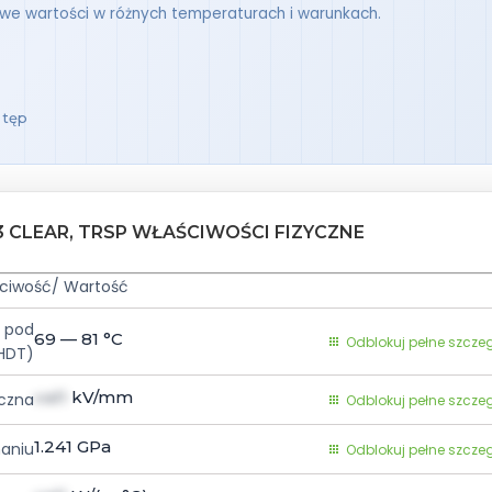
owe wartości w różnych temperaturach i warunkach.
stęp
3 CLEAR, TRSP WŁAŚCIWOŚCI FIZYCZNE
ciwość/ Wartość
 pod
69 — 81
°C
Odblokuj pełne szcze
HDT)
val1
kV/mm
yczna
Odblokuj pełne szcze
1.241
GPa
naniu
Odblokuj pełne szcze