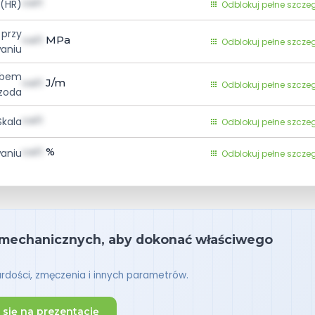
val1
 (HR)
Odblokuj pełne szcze
 przy
val1
MPa
Odblokuj pełne szcze
waniu
rbem
val1
J/m
Odblokuj pełne szcze
Izoda
val1
Skala
Odblokuj pełne szcze
val1
%
waniu
Odblokuj pełne szcze
 mechanicznych, aby dokonać właściwego
rdości, zmęczenia i innych parametrów.
się na prezentację