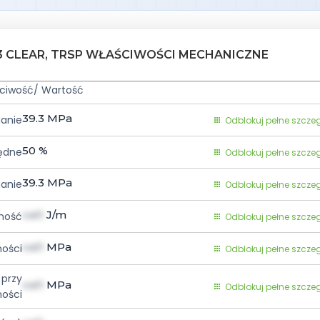
3 CLEAR, TRSP WŁAŚCIWOŚCI MECHANICZNE
ciwość/ Wartość
39.3
MPa
ganie
Odblokuj pełne szcze
50
%
ędne
Odblokuj pełne szcze
39.3
MPa
nanie
Odblokuj pełne szcze
val1
J/m
ność
Odblokuj pełne szcze
val1
MPa
ności
Odblokuj pełne szcze
 przy
val1
MPa
Odblokuj pełne szcze
ności