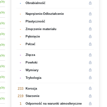
góły
-
Obrabialność
góły
-
Naprężenie-Odkształcenie
-
Plastyczność
góły
-
Zmęczenie materiału
góły
-
Pęknięcie
-
Pełzać
góły
-
Złącza
góły
-
Powłoki
góły
-
Wymiary
góły
-
Trybologia
góły
233
Korozja
219
Starzenie
góły
1
Odporność na warunki atmosferyczne