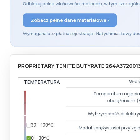
Odblokuj pełne właściwości materiału, w tym szczegół
Zobacz pełne dane materiałowe ›
Wymagana bezpłatna rejestracja • Natychmiastowy do
PROPRIETARY TENITE BUTYRATE 264A372001
TEMPERATURA
Właś
Temperatura ugięcia
obciążeniem (
Wytrzymałość dielektr
30 - 100°C
Moduł sprężystości przy zgi
0 - 30°C