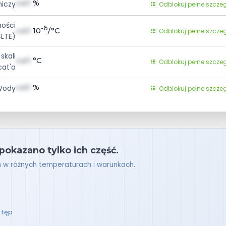
val1
%
niczy
Odblokuj pełne szcze
ności
-6
val1
10
/°C
Odblokuj pełne szcze
CLTE)
skali
val1
°C
Odblokuj pełne szcze
cat'a
val1
%
Wody
Odblokuj pełne szcze
 pokazano tylko ich część.
h w różnych temperaturach i warunkach.
stęp