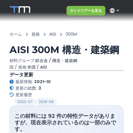
language
ガイドツアーを見る
ホーム
規格
AISI
300M
AISI 300M 構造・建築鋼
材料グループ:
鉄合金 / 構造・建築鋼
国 / 規格:
米国 / AISI
データ更新
最新情報:
2021-10
更新の総数:
3
更新履歴
2020-07
2019-09
この材料には 92 件の特性データがありま
すが、現在表示されているのは一部のみで
す。