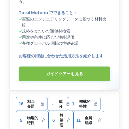
う。
Total Materia でできること：
実際のエンジニアリングデータに基づく材料比
較
規格をまたいだ類似材検索
用途や条件に応じた性能評価
各種グローバル規制の準拠確認
お客様の用途に合わせた活用方法を紹介します
ガイドツアーを見る
相互
成
機械的
16
-
1
参照
分
特性
熱
物理的
金属
5
6
11
処
特性
組織
理