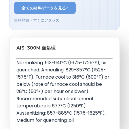
全ての材料データを見る ›
無料登録・すぐにアクセス
AISI 300M 熱処理
Normalizing: 913-941°C (1675-1725°F), air
quenched. Annealing: 829-857°C (1525-
1575°F). Furnace cool to 316°C (600°F) or
below (rate of furnace cool should be
28°C (50°F) per hour or slower).
Recommended subcritical anneal
temperature is 677°C (1250°F).
Austenitizing: 857-885°C (1575-1625°F).
Medium for quenching: oil.