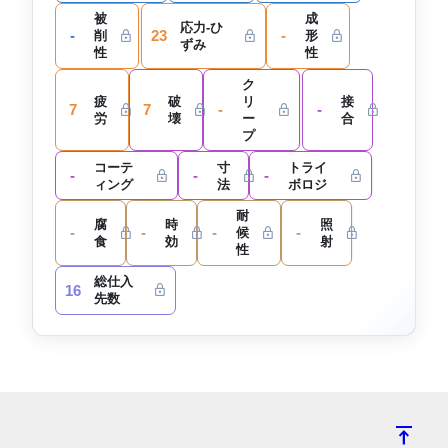
被
成
応力-ひ
-
23
-
削
形
ずみ
性
性
ク
疲
破
リ
接
7
7
-
-
労
壊
ー
合
プ
コーテ
寸
トライ
-
-
-
ィング
法
ボロジ
耐
腐
時
照
-
-
-
-
候
食
効
射
性
総仕入
16
先数
vertical_align_top