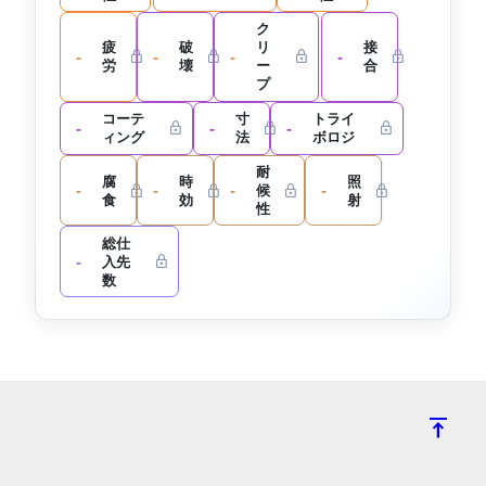
ク
疲
破
リ
接
-
-
-
-
労
壊
ー
合
プ
コーテ
寸
トライ
-
-
-
ィング
法
ボロジ
耐
腐
時
照
-
-
-
-
候
食
効
射
性
総仕
-
入先
数
vertical_align_top