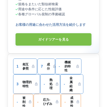
規格をまたいだ類似材検索
用途や条件に応じた性能評価
各種グローバル規制の準拠確認
お客様の用途に合わせた活用方法を紹介します
ガイドツアーを見る
機械
相互
成
1
7
-
的特
参照
分
性
金
熱
物理的
属
3
-
-
処
特性
組
理
織
被
成
応力-
-
-
-
削
形
ひずみ
性
性