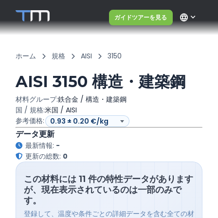
language
ガイドツアーを見る
ホーム
規格
AISI
3150
AISI 3150 構造・建築鋼
材料グループ:
鉄合金 / 構造・建築鋼
国 / 規格:
米国 / AISI
参考価格:
データ更新
最新情報:
-
更新の総数:
0
この材料には 11 件の特性データがあります
が、現在表示されているのは一部のみで
す。
登録して、温度や条件ごとの詳細データを含む全ての材