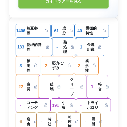
ガイドツアーを見る
相互参
成
機械的
1406
61
40
照
分
特性
熱
物理的特
金属
133
-
1
処
性
組織
理
被
成
応力-ひ
3
2
2
削
形
ずみ
性
性
ク
疲
破
リ
接
22
-
-
1
労
壊
ー
合
プ
コーテ
寸
トライ
-
191
-
ィング
法
ボロジ
耐
腐
時
照
6
-
-
-
候
食
効
射
性