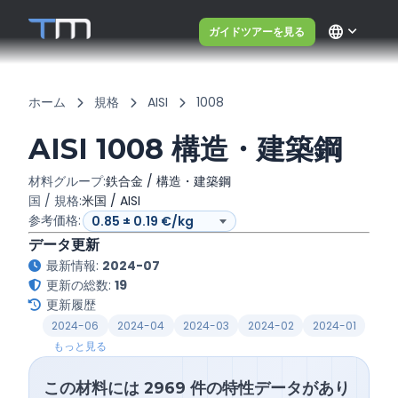
language
ガイドツアーを見る
ホーム
規格
AISI
1008
AISI 1008 構造・建築鋼
材料グループ:
鉄合金 / 構造・建築鋼
国 / 規格:
米国 / AISI
参考価格:
データ更新
最新情報:
2024-07
更新の総数:
19
更新履歴
2024-06
2024-04
2024-03
2024-02
2024-01
もっと見る
この材料には 2969 件の特性データがあり