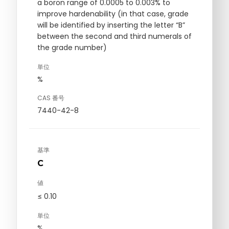
a boron range of 0.0005 to 0.003% to
improve hardenability (in that case, grade
will be identified by inserting the letter “B”
between the second and third numerals of
the grade number)
単位
%
CAS 番号
7440-42-8
基準
C
値
≤ 0.10
単位
%