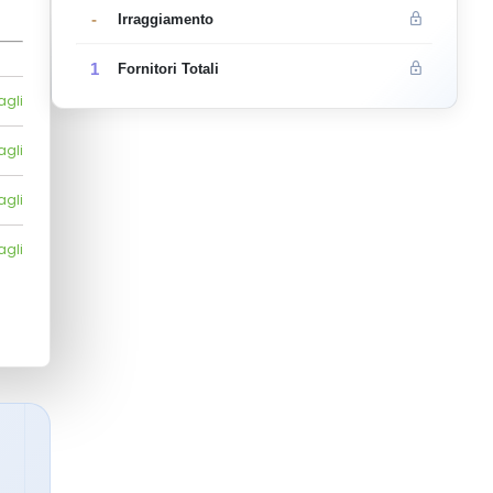
-
Irraggiamento
1
Fornitori Totali
agli
agli
agli
agli