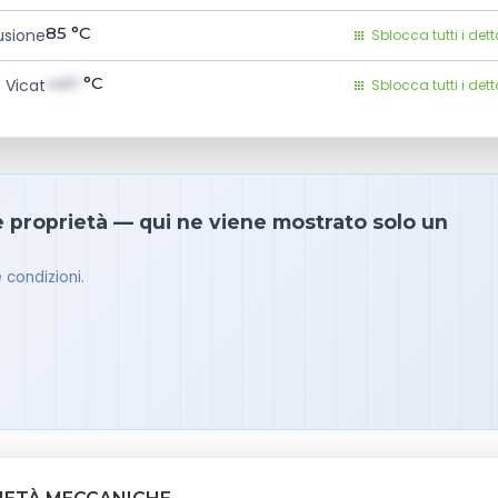
85
°C
usione
Sblocca tutti i dett
val1
°C
 Vicat
Sblocca tutti i dett
e proprietà — qui ne viene mostrato solo un
 condizioni.