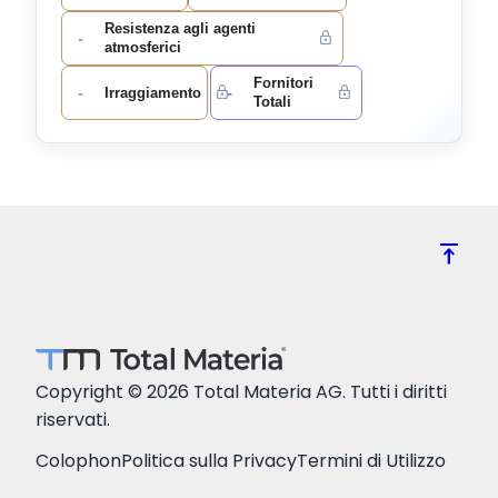
Resistenza agli agenti
-
atmosferici
Fornitori
-
-
Irraggiamento
Totali
vertical_align_top
Copyright © 2026 Total Materia AG. Tutti i diritti
riservati.
Colophon
Politica sulla Privacy
Termini di Utilizzo