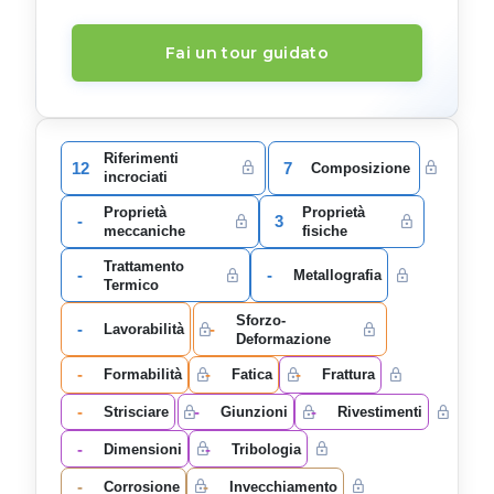
Fai un tour guidato
Riferimenti
12
7
Composizione
incrociati
Proprietà
Proprietà
-
3
meccaniche
fisiche
Trattamento
-
-
Metallografia
Termico
Sforzo-
-
-
Lavorabilità
Deformazione
-
-
-
Formabilità
Fatica
Frattura
-
-
-
Strisciare
Giunzioni
Rivestimenti
-
-
Dimensioni
Tribologia
-
-
Corrosione
Invecchiamento