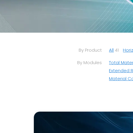
By Product
All
41
Hori
By Modules
Total Mater
Extended 
Material C