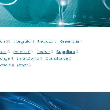
zon
33
Integrator
1
Predictor
3
Green Line
4
ials
8
DataPLUS
7
Tracker
0
Suppliers
0
Range
4
SmartComp
3
Compliance
0
onsole
11
Other
8