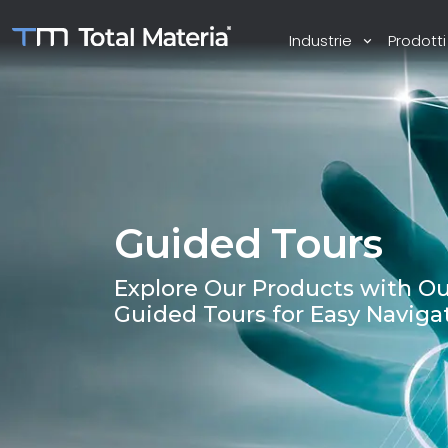
Industrie
Prodott
Guided Tours
Explore Our Products with Ou
Guided Tours for Easy Naviga