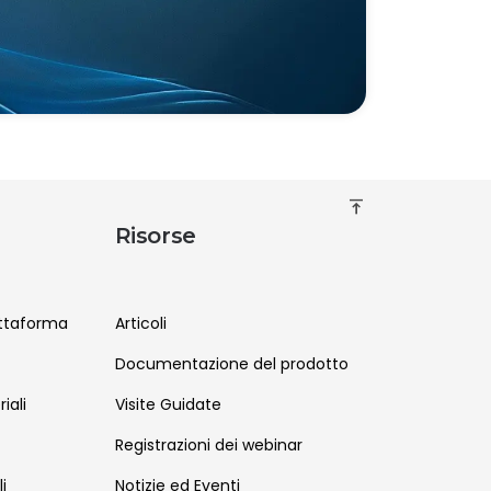
vertical_align_top
Risorse
attaforma
Articoli
Documentazione del prodotto
iali
Visite Guidate
Registrazioni dei webinar
i
Notizie ed Eventi