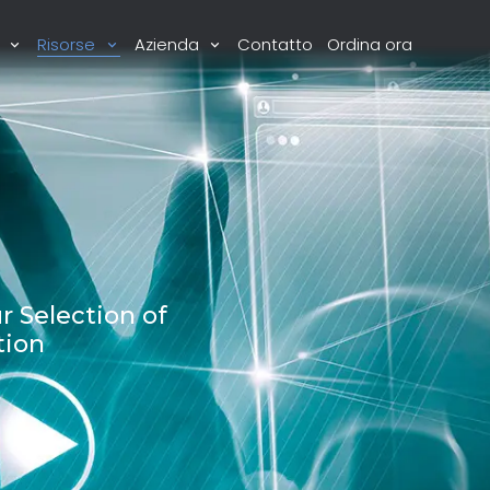
i
Risorse
Azienda
Contatto
Ordina ora
r Selection of
tion