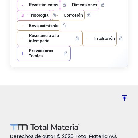
-
-
Revestimientos
Dimensiones
3
-
Tribología
Corrosión
-
Envejecimiento
Resistencia a la
-
-
Irradiación
intemperie
Proveedores
1
Totales
vertical_align_top
Derechos de autor © 2026 Total Materia AG.