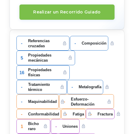
Realizar un Recorrido Guiado
Referencias
-
-
Composición
cruzadas
Propiedades
5
mecánicas
Propiedades
16
físicas
Tratamiento
-
-
Metalografía
térmico
Esfuerzo-
-
-
Maquinabilidad
Deformación
-
-
-
Conformabilidad
Fatiga
Fractura
Bicho
1
-
Uniones
raro