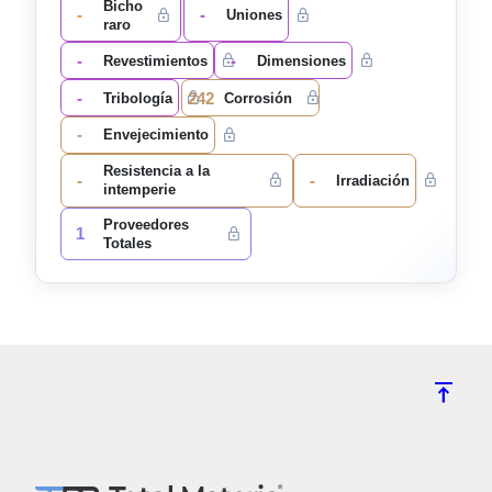
Bicho
-
-
Uniones
raro
-
-
Revestimientos
Dimensiones
-
242
Tribología
Corrosión
-
Envejecimiento
Resistencia a la
-
-
Irradiación
intemperie
Proveedores
1
Totales
vertical_align_top