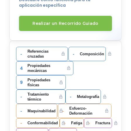
aplicación específica
Realizar un Recorrido Guiado
Referencias
-
-
Composición
cruzadas
Propiedades
4
mecánicas
Propiedades
9
físicas
Tratamiento
-
-
Metalografía
térmico
Esfuerzo-
-
-
Maquinabilidad
Deformación
-
-
-
Conformabilidad
Fatiga
Fractura