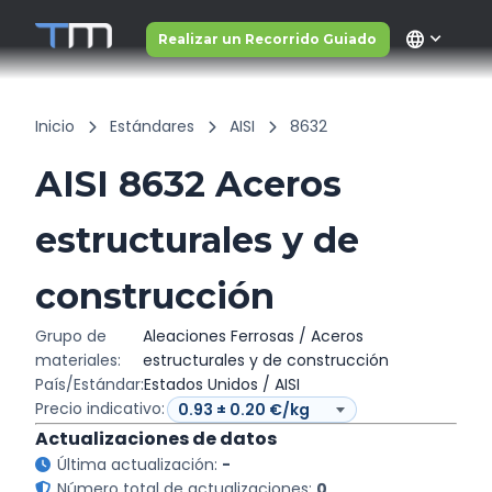
language
Realizar un Recorrido Guiado
Inicio
Estándares
AISI
8632
AISI 8632 Aceros
estructurales y de
construcción
Grupo de
Aleaciones Ferrosas / Aceros
materiales:
estructurales y de construcción
País/Estándar:
Estados Unidos / AISI
Precio indicativo:
Actualizaciones de datos
Última actualización:
-
Número total de actualizaciones:
0