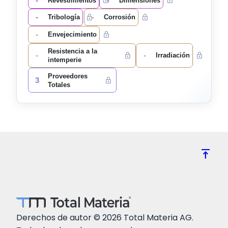
-
-
Revestimientos
Dimensiones
-
-
Tribología
Corrosión
-
Envejecimiento
Resistencia a la
-
-
Irradiación
intemperie
Proveedores
3
Totales
vertical_align_top
Derechos de autor © 2026 Total Materia AG.