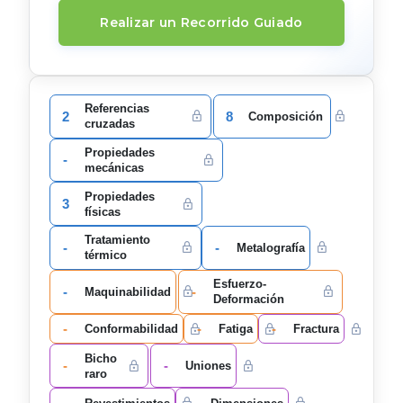
Realizar un Recorrido Guiado
Referencias
2
8
Composición
cruzadas
Propiedades
-
mecánicas
Propiedades
3
físicas
Tratamiento
-
-
Metalografía
térmico
Esfuerzo-
-
-
Maquinabilidad
Deformación
-
-
-
Conformabilidad
Fatiga
Fractura
Bicho
-
-
Uniones
raro