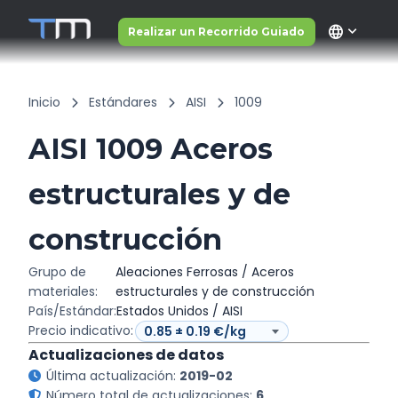
language
Realizar un Recorrido Guiado
Inicio
Estándares
AISI
1009
AISI 1009 Aceros
estructurales y de
construcción
Grupo de
Aleaciones Ferrosas / Aceros
materiales:
estructurales y de construcción
País/Estándar:
Estados Unidos / AISI
Precio indicativo:
Actualizaciones de datos
Última actualización:
2019-02
Número total de actualizaciones:
6