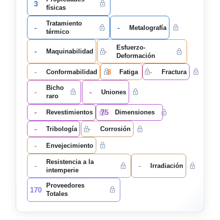
3
físicas
Tratamiento
-
-
Metalografía
térmico
Esfuerzo-
-
-
Maquinabilidad
Deformación
-
8
-
Conformabilidad
Fatiga
Fractura
Bicho
-
-
Uniones
raro
-
75
Revestimientos
Dimensiones
-
-
Tribología
Corrosión
-
Envejecimiento
Resistencia a la
-
-
Irradiación
intemperie
Proveedores
170
Totales