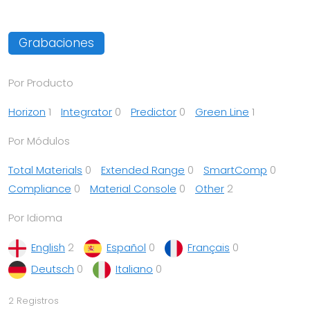
Grabaciones
Por Producto
Horizon
1
Integrator
0
Predictor
0
Green Line
1
Por Módulos
Total Materials
0
Extended Range
0
SmartComp
0
Compliance
0
Material Console
0
Other
2
Por Idioma
English
2
Español
0
Français
0
Deutsch
0
Italiano
0
2 Registros