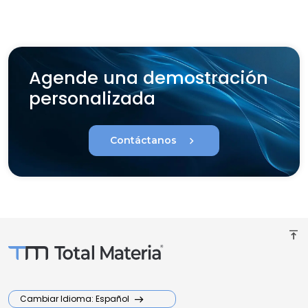
Agende una demostración
personalizada
chevron_right
Contáctanos
vertical_align_top
Cambiar Idioma: Español