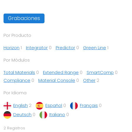
Grabaciones
Por Producto
Horizon
1
Integrator
0
Predictor
0
Green Line
1
Por Módulos
Total Materials
0
Extended Range
0
SmartComp
0
Compliance
0
Material Console
0
Other
2
Por Idioma
English
2
Español
0
Français
0
Deutsch
0
Italiano
0
2 Registros