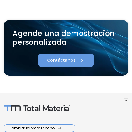
Agende una demostración
personalizada
chevron_right
Contáctanos
vertical_align_top
Cambiar Idioma: Español