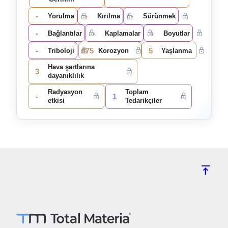
-
-
-
Yorulma
Kırılma
Sürünmek
-
-
-
Bağlantılar
Kaplamalar
Boyutlar
-
675
5
Triboloji
Korozyon
Yaşlanma
Hava şartlarına
3
dayanıklılık
Radyasyon
Toplam
-
1
etkisi
Tedarikçiler
vertical_align_top