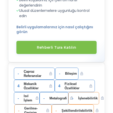
değerlendirin
Ulusal düzenlemelere uygunluğu kontrol
edin
Belirli uygulamalarınız için nasıl çalıştığını
görün
Rehberli Tura Katılın
Çapraz
-
-
Bileşim
Referanslar
Mekanik
Fiziksel
4
4
Özellikler
Özellikler
Isıl
-
-
-
Metalografi
İşlenebilirlik
İşlem
Gerilme-
-
-
Şekillendirilebilirlik
Gerinim