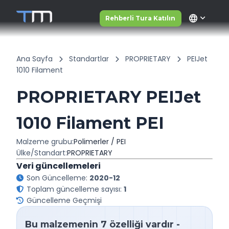
language
Rehberli Tura Katılın
Ana Sayfa
Standartlar
PROPRIETARY
PEIJet
1010 Filament
PROPRIETARY PEIJet
1010 Filament PEI
Malzeme grubu:
Polimerler / PEI
Ülke/Standart:
PROPRIETARY
Veri güncellemeleri
Son Güncelleme:
2020-12
Toplam güncelleme sayısı:
1
Güncelleme Geçmişi
Bu malzemenin 7 özelliği vardır -