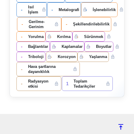
Isıl
-
-
-
Metalografi
İşlenebilirlik
İşlem
Gerilme-
-
-
Şekillendirilebilirlik
Gerinim
-
-
-
Yorulma
Kırılma
Sürünmek
-
-
-
Bağlantılar
Kaplamalar
Boyutlar
-
-
-
Triboloji
Korozyon
Yaşlanma
Hava şartlarına
-
dayanıklılık
Radyasyon
Toplam
-
1
etkisi
Tedarikçiler
vertical_align_top