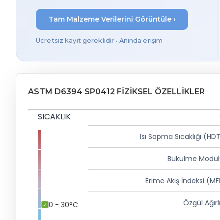
Tam Malzeme Verilerini Görüntüle ›
Ücretsiz kayıt gereklidir • Anında erişim
ASTM D6394 SP0412 FIZIKSEL ÖZELLIKLER
SICAKLIK
Isı Sapma Sıcaklığı (HD
Bükülme Modül
Erime Akış İndeksi (MF
Özgül Ağırl
0 - 30°C