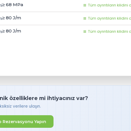
≥ 68
MPa
mi
Tüm ayrıntıların kilidini 
≥ 80
J/m
ı
Tüm ayrıntıların kilidini 
≥ 80
J/m
mı
Tüm ayrıntıların kilidini 
k özelliklere mi ihtiyacınız var?
iksiz verilere ulaşın.
 Rezervasyonu Yapın