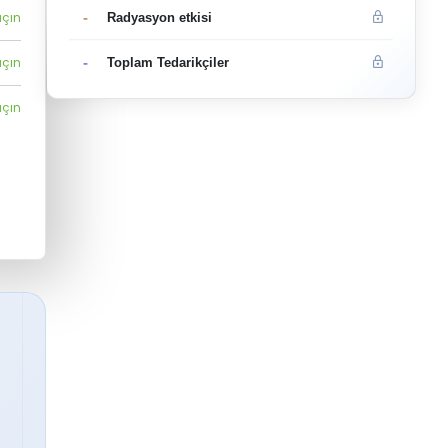
-
açın
Radyasyon etkisi
-
açın
Toplam Tedarikçiler
açın