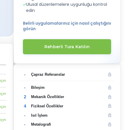
Ulusal düzenlemelere uygunluğu kontrol
edin
Belirli uygulamalarınız için nasıl çalıştığını
görün
Rehberli Tura Katılın
-
Çapraz Referanslar
açın
-
Bileşim
açın
2
Mekanik Özellikler
4
Fiziksel Özellikler
açın
-
Isıl İşlem
açın
-
Metalografi