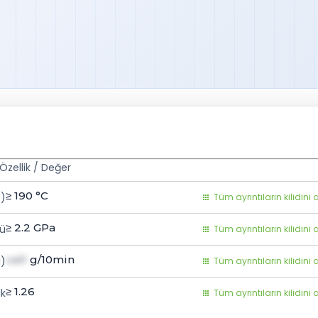
Özellik / Değer
≥ 190
°C
T)
Tüm ayrıntıların kilidini 
≥ 2.2
GPa
ü
Tüm ayrıntıların kilidini 
val1
g/10min
I)
Tüm ayrıntıların kilidini 
≥ 1.26
ık
Tüm ayrıntıların kilidini 