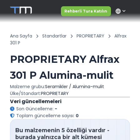
language
Rehberli Tura Katılın
Ana Sayfa
Standartlar
PROPRIETARY
Alfrax
301 P
PROPRIETARY Alfrax
301 P Alumina-mulit
Malzeme grubu:
Seramikler / Alumina-mulit
Ülke/Standart:
PROPRIETARY
Veri güncellemeleri
Son Güncelleme:
-
Toplam güncelleme sayısı:
0
Bu malzemenin 5 özelliği vardır -
burada yalnızca bir alt kümesi