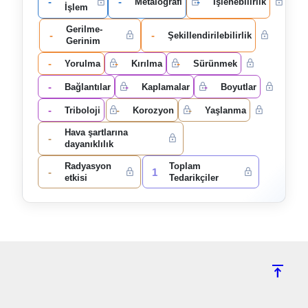
-
-
-
Metalografi
İşlenebilirlik
İşlem
Gerilme-
-
-
Şekillendirilebilirlik
Gerinim
-
-
-
Yorulma
Kırılma
Sürünmek
-
-
-
Bağlantılar
Kaplamalar
Boyutlar
-
-
-
Triboloji
Korozyon
Yaşlanma
Hava şartlarına
-
dayanıklılık
Radyasyon
Toplam
-
1
etkisi
Tedarikçiler
vertical_align_top