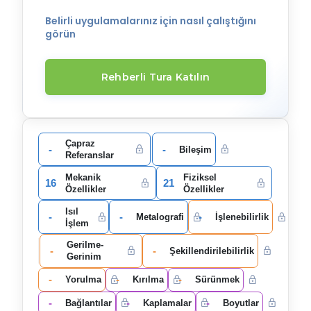
Belirli uygulamalarınız için nasıl çalıştığını
görün
Rehberli Tura Katılın
Çapraz
-
-
Bileşim
Referanslar
Mekanik
Fiziksel
16
21
Özellikler
Özellikler
Isıl
-
-
-
Metalografi
İşlenebilirlik
İşlem
Gerilme-
-
-
Şekillendirilebilirlik
Gerinim
-
-
-
Yorulma
Kırılma
Sürünmek
-
-
-
Bağlantılar
Kaplamalar
Boyutlar