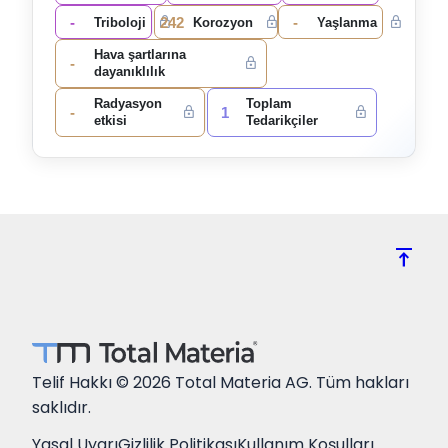
-
242
-
Triboloji
Korozyon
Yaşlanma
Hava şartlarına
-
dayanıklılık
Radyasyon
Toplam
-
1
etkisi
Tedarikçiler
vertical_align_top
Telif Hakkı © 2026 Total Materia AG. Tüm hakları
saklıdır.
Yasal Uyarı
Gizlilik Politikası
Kullanım Koşulları