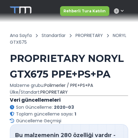
language
Rehberli Tura Katılın
Ana Sayfa
Standartlar
PROPRIETARY
NORYL
GTX675
PROPRIETARY NORYL
GTX675 PPE+PS+PA
Malzeme grubu:
Polimerler / PPE+PS+PA
Ülke/Standart:
PROPRIETARY
Veri güncellemeleri
Son Güncelleme:
2020-03
Toplam güncelleme sayısı:
1
Güncelleme Geçmişi
Bu malzemenin 280 özelliği vardır -