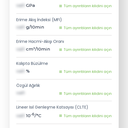
val1
GPa
Tüm ayrıntıların kilidini açın
Erime Akış İndeksi (MFI)
val1
g/10min
Tüm ayrıntıların kilidini açın
Erime Hacmi-Akışı Oranı
val1
cm³/10min
Tüm ayrıntıların kilidini açın
Kalıpta Büzülme
val1
%
Tüm ayrıntıların kilidini açın
Özgül Ağırlık
val1
Tüm ayrıntıların kilidini açın
Lineer Isıl Genleşme Katsayısı (CLTE)
-6
val1
10
/°C
Tüm ayrıntıların kilidini açın