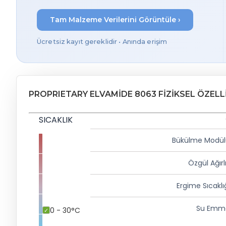
Tam Malzeme Verilerini Görüntüle ›
Ücretsiz kayıt gereklidir • Anında erişim
PROPRIETARY ELVAMIDE 8063 FIZIKSEL ÖZELL
SICAKLIK
Bükülme Modül
Özgül Ağırl
Ergime Sıcaklı
Su Emm
0 - 30°C