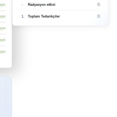
-
açın
Radyasyon etkisi
1
açın
Toplam Tedarikçiler
açın
açın
açın