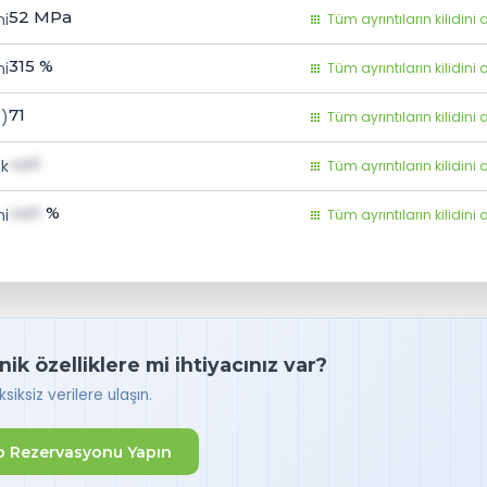
52
MPa
mi
Tüm ayrıntıların kilidini 
315
%
i
Tüm ayrıntıların kilidini 
71
R)
Tüm ayrıntıların kilidini 
val1
ek
Tüm ayrıntıların kilidini 
val1
%
i
Tüm ayrıntıların kilidini 
k özelliklere mi ihtiyacınız var?
iksiz verilere ulaşın.
 Rezervasyonu Yapın