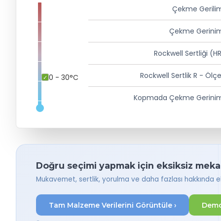
Çekme Gerili
Çekme Gerinim
Rockwell Sertliği (H
Rockwell Sertlik R - Ölç
0 - 30°C
Kopmada Çekme Gerinim
Doğru seçimi yapmak için eksiksiz mekani
Mukavemet, sertlik, yorulma ve daha fazlası hakkında eks
Tam Malzeme Verilerini Görüntüle ›
Demo