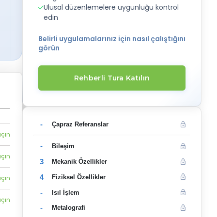
Ulusal düzenlemelere uygunluğu kontrol
edin
Belirli uygulamalarınız için nasıl çalıştığını
görün
Rehberli Tura Katılın
-
Çapraz Referanslar
açın
-
Bileşim
açın
3
Mekanik Özellikler
4
Fiziksel Özellikler
açın
-
Isıl İşlem
açın
-
Metalografi