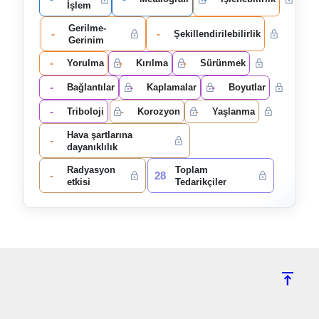
İşlem
Gerilme-
-
-
Şekillendirilebilirlik
Gerinim
-
-
-
Yorulma
Kırılma
Sürünmek
-
-
-
Bağlantılar
Kaplamalar
Boyutlar
-
-
-
Triboloji
Korozyon
Yaşlanma
Hava şartlarına
-
dayanıklılık
Radyasyon
Toplam
-
28
etkisi
Tedarikçiler
vertical_align_top