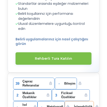
Standartlar arasında eşdeğer malzemeleri
bulun
Belirli koşullarınız için performansı
değerlendirin
Ulusal düzenlemelere uygunluğu kontrol
edin
Belirli uygulamalarınız için nasıl çalıştığını
görün
Rehberli Tura Katılın
Çapraz
39
-
Bileşim
Referanslar
Mekanik
Fiziksel
2
3
Özellikler
Özellikler
Isıl
-
-
-
Metalografi
İşlenebilirlik