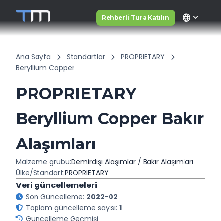
language
Rehberli Tura Katılın
Ana Sayfa
Standartlar
PROPRIETARY
Beryllium Copper
PROPRIETARY
Beryllium Copper Bakır
Alaşımları
Malzeme grubu:
Demirdışı Alaşımlar / Bakır Alaşımları
Ülke/Standart:
PROPRIETARY
Veri güncellemeleri
Son Güncelleme:
2022-02
Toplam güncelleme sayısı:
1
Güncelleme Geçmişi