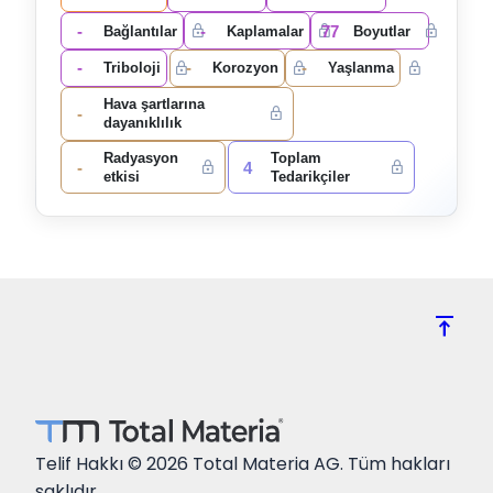
-
-
77
Bağlantılar
Kaplamalar
Boyutlar
-
-
-
Triboloji
Korozyon
Yaşlanma
Hava şartlarına
-
dayanıklılık
Radyasyon
Toplam
-
4
etkisi
Tedarikçiler
vertical_align_top
Telif Hakkı © 2026 Total Materia AG. Tüm hakları
saklıdır.