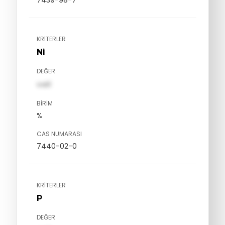
7439-98-7
KRITERLER
Ni
DEĞER
val1
BIRIM
%
CAS NUMARASI
7440-02-0
KRITERLER
P
DEĞER