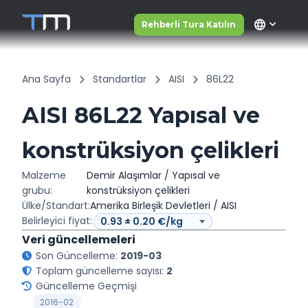
language
Rehberli Tura Katılın
Ana Sayfa
Standartlar
AISI
86L22
AISI 86L22 Yapısal ve
konstrüksiyon çelikleri
Malzeme
Demir Alaşımlar / Yapısal ve
grubu:
konstrüksiyon çelikleri
Ülke/Standart:
Amerika Birleşik Devletleri / AISI
Belirleyici fiyat:
Veri güncellemeleri
Son Güncelleme:
2019-03
Toplam güncelleme sayısı:
2
Güncelleme Geçmişi
2016-02