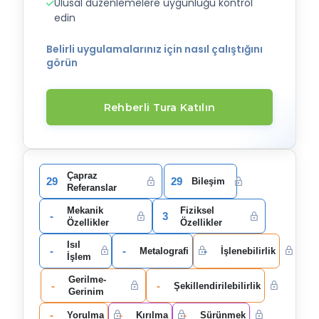
Ulusal düzenlemelere uygunluğu kontrol
edin
Belirli uygulamalarınız için nasıl çalıştığını
görün
Rehberli Tura Katılın
Çapraz
29
29
Bileşim
Referanslar
Mekanik
Fiziksel
-
3
Özellikler
Özellikler
Isıl
-
-
-
Metalografi
İşlenebilirlik
İşlem
Gerilme-
-
-
Şekillendirilebilirlik
Gerinim
-
-
-
Yorulma
Kırılma
Sürünmek