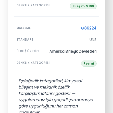
DENKLIK KATEGORISI
Bileşim %100
G86224
MALZEME
UNS
STANDART
Amerika Birleşik Devletleri
ÜLKE / ÜRETICI
DENKLIK KATEGORISI
Resmi
Eşdeğerlik kategorileri, kimyasal
bileşim ve mekanik özellik
karşılaştırmalarını gösterir —
uygulamanız için geçerli şartnameye
göre uygunluğunu her zaman
doğrulayın.