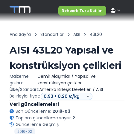
language
Rehberli Tura Katılın
Ana Sayfa
Standartlar
AISI
43L20
AISI 43L20 Yapısal ve
konstrüksiyon çelikleri
Malzeme
Demir Alaşımlar / Yapısal ve
grubu:
konstrüksiyon çelikleri
Ülke/Standart:
Amerika Birleşik Devletleri / AISI
Belirleyici fiyat:
Veri güncellemeleri
Son Güncelleme:
2019-03
Toplam güncelleme sayısı:
2
Güncelleme Geçmişi
2016-02