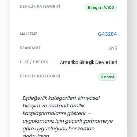
DENKLIK KATEGORISI
Bileşim %100
G43204
MALZEME
UNS
STANDART
Amerika Birleşik Devletleri
ÜLKE / ÜRETICI
DENKLIK KATEGORISI
Resmi
Eşdeğerlik kategorileri, kimyasal
bileşim ve mekanik özellik
karşılaştırmalarını gösterir —
uygulamanız için geçerli şartnameye
göre uygunluğunu her zaman
doğrulayın.