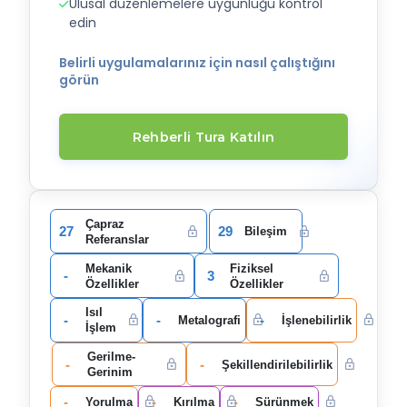
Ulusal düzenlemelere uygunluğu kontrol
edin
Belirli uygulamalarınız için nasıl çalıştığını
görün
Rehberli Tura Katılın
Çapraz
27
29
Bileşim
Referanslar
Mekanik
Fiziksel
-
3
Özellikler
Özellikler
Isıl
-
-
-
Metalografi
İşlenebilirlik
İşlem
Gerilme-
-
-
Şekillendirilebilirlik
Gerinim
-
-
-
Yorulma
Kırılma
Sürünmek