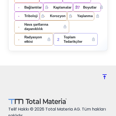
-
-
77
Bağlantılar
Kaplamalar
Boyutlar
-
-
-
Triboloji
Korozyon
Yaşlanma
Hava şartlarına
-
dayanıklılık
Radyasyon
Toplam
-
2
etkisi
Tedarikçiler
vertical_align_top
Telif Hakkı © 2026 Total Materia AG. Tüm hakları
saklıdır.