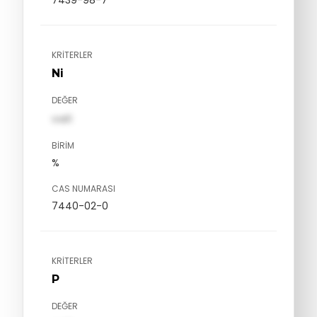
7439-98-7
KRITERLER
Ni
DEĞER
val1
BIRIM
%
CAS NUMARASI
7440-02-0
KRITERLER
P
DEĞER