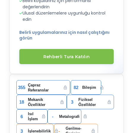
Belirli koşullarınız için performansı
değerlendirin
Ulusal düzenlemelere uygunluğu kontrol
edin
Belirli uygulamalarınız için nasıl çalıştığını
görün
Rehberli Tura Katılın
Çapraz
355
82
Bileşim
Referanslar
Mekanik
Fiziksel
18
3
Özellikler
Özellikler
Isıl
6
-
Metalografi
İşlem
Gerilme-
3
-
İşlenebilirlik