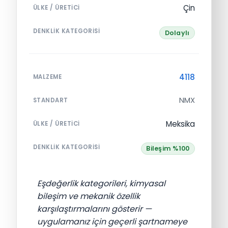
Çin
ÜLKE / ÜRETICI
DENKLIK KATEGORISI
Dolaylı
4118
MALZEME
NMX
STANDART
Meksika
ÜLKE / ÜRETICI
DENKLIK KATEGORISI
Bileşim %100
Eşdeğerlik kategorileri, kimyasal
bileşim ve mekanik özellik
karşılaştırmalarını gösterir —
uygulamanız için geçerli şartnameye