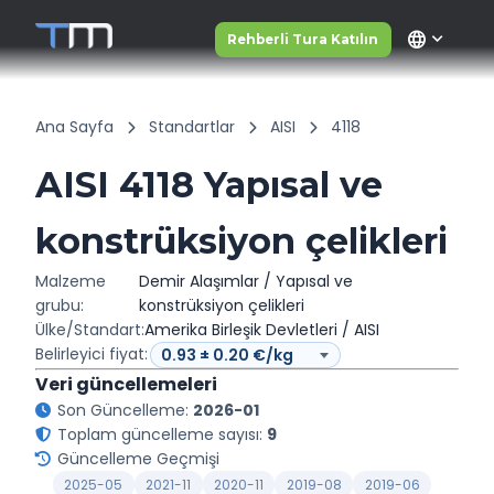
language
Rehberli Tura Katılın
Ana Sayfa
Standartlar
AISI
4118
AISI 4118 Yapısal ve
konstrüksiyon çelikleri
Malzeme
Demir Alaşımlar / Yapısal ve
grubu:
konstrüksiyon çelikleri
Ülke/Standart:
Amerika Birleşik Devletleri / AISI
Belirleyici fiyat:
Veri güncellemeleri
Son Güncelleme:
2026-01
Toplam güncelleme sayısı:
9
Güncelleme Geçmişi
2025-05
2021-11
2020-11
2019-08
2019-06