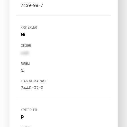
7439-98-7
KRITERLER
Ni
DEĞER
val1
BIRIM
%
CAS NUMARASI
7440-02-0
KRITERLER
P