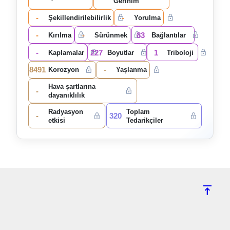
Gerinim
-
-
Şekillendirilebilirlik
Yorulma
-
-
83
Kırılma
Sürünmek
Bağlantılar
-
227
1
Kaplamalar
Boyutlar
Triboloji
8491
-
Korozyon
Yaşlanma
Hava şartlarına
-
dayanıklılık
Radyasyon
Toplam
-
320
etkisi
Tedarikçiler
vertical_align_top