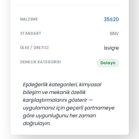
35S20
MALZEME
SNV
STANDART
İsviçre
ÜLKE / ÜRETICI
DENKLIK KATEGORISI
Dolaylı
Eşdeğerlik kategorileri, kimyasal
bileşim ve mekanik özellik
karşılaştırmalarını gösterir —
uygulamanız için geçerli şartnameye
göre uygunluğunu her zaman
doğrulayın.