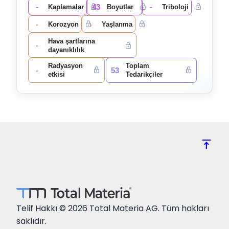
-
43
-
Kaplamalar
Boyutlar
Triboloji
-
-
Korozyon
Yaşlanma
Hava şartlarına
-
dayanıklılık
Radyasyon
Toplam
-
53
etkisi
Tedarikçiler
vertical_align_top
Telif Hakkı © 2026 Total Materia AG. Tüm hakları
saklıdır.