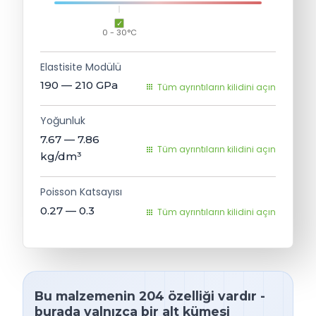
0 - 30°C
Elastisite Modülü
190 — 210
GPa
Tüm ayrıntıların kilidini açın
Yoğunluk
7.67 — 7.86
Tüm ayrıntıların kilidini açın
kg/dm³
Poisson Katsayısı
0.27 — 0.3
Tüm ayrıntıların kilidini açın
Bu malzemenin 204 özelliği vardır -
burada yalnızca bir alt kümesi