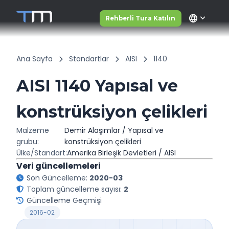
language
Rehberli Tura Katılın
Ana Sayfa
Standartlar
AISI
1140
AISI 1140 Yapısal ve
konstrüksiyon çelikleri
Malzeme
Demir Alaşımlar / Yapısal ve
grubu:
konstrüksiyon çelikleri
Ülke/Standart:
Amerika Birleşik Devletleri / AISI
Veri güncellemeleri
Son Güncelleme:
2020-03
Toplam güncelleme sayısı:
2
Güncelleme Geçmişi
2016-02