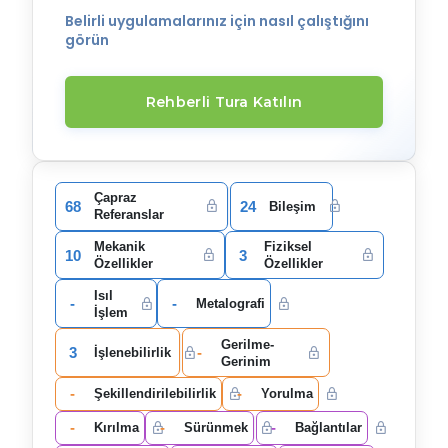
Belirli uygulamalarınız için nasıl çalıştığını
görün
Rehberli Tura Katılın
Çapraz
68
24
Bileşim
Referanslar
Mekanik
Fiziksel
10
3
Özellikler
Özellikler
Isıl
-
-
Metalografi
İşlem
Gerilme-
3
-
İşlenebilirlik
Gerinim
-
-
Şekillendirilebilirlik
Yorulma
-
-
-
Kırılma
Sürünmek
Bağlantılar