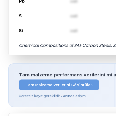
Pb
val1
S
val1
Si
val1
Chemical Compositions of SAE Carbon Steels, SA
Tam malzeme performans verilerini mi 
Tam Malzeme Verilerini Görüntüle ›
Ücretsiz kayıt gereklidir • Anında erişim