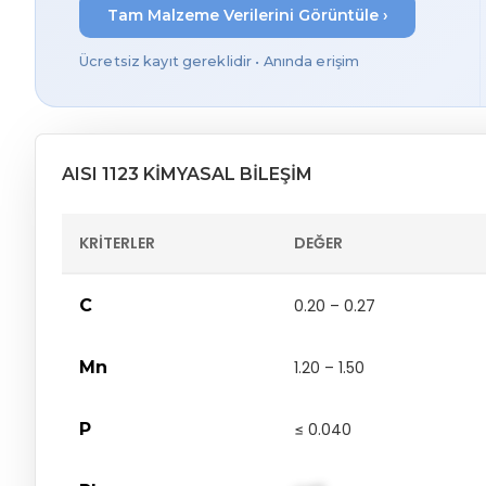
Tam Malzeme Verilerini Görüntüle ›
Ücretsiz kayıt gereklidir • Anında erişim
AISI 1123 KIMYASAL BILEŞIM
KRITERLER
DEĞER
C
0.20 – 0.27
Mn
1.20 – 1.50
P
≤ 0.040