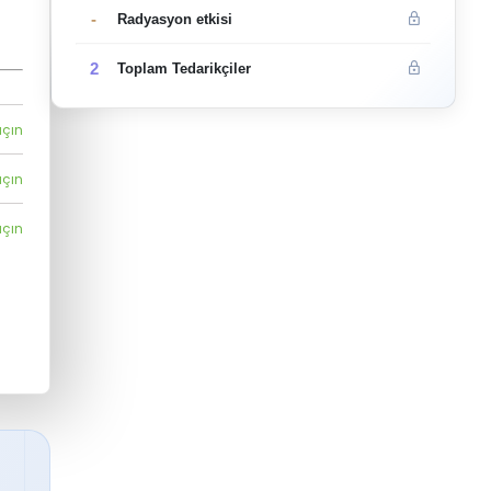
-
Radyasyon etkisi
2
Toplam Tedarikçiler
açın
açın
açın