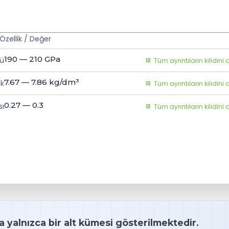
Özellik / Değer
190 — 210
GPa
lü
Tüm ayrıntıların kilidini 
7.67 — 7.86
kg/dm³
k
Tüm ayrıntıların kilidini 
0.27 — 0.3
sı
Tüm ayrıntıların kilidini 
a yalnızca bir alt kümesi gösterilmektedir.