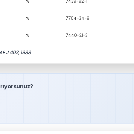
%
7439-92-1
%
7704-34-9
%
7440-21-3
E J 403, 1988
arıyorsunuz?