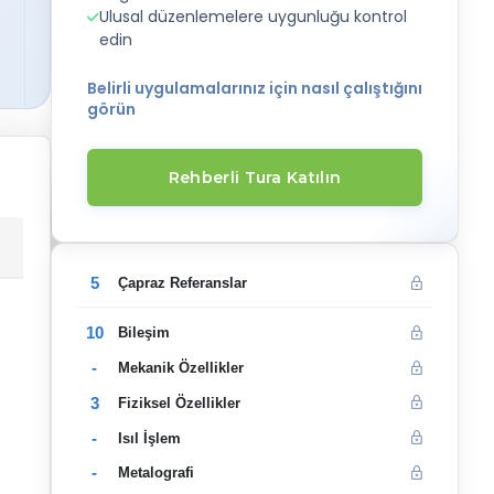
Ulusal düzenlemelere uygunluğu kontrol
edin
Belirli uygulamalarınız için nasıl çalıştığını
görün
Rehberli Tura Katılın
5
Çapraz Referanslar
10
Bileşim
-
Mekanik Özellikler
3
Fiziksel Özellikler
-
Isıl İşlem
-
Metalografi