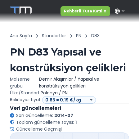
language
Rehberli Tura Katılın
Ana Sayfa
Standartlar
PN
D83
PN D83 Yapısal ve
konstrüksiyon çelikleri
Malzeme
Demir Alaşımlar / Yapısal ve
grubu:
konstrüksiyon çelikleri
Ülke/Standart:
Polonya / PN
Belirleyici fiyat:
Veri güncellemeleri
Son Güncelleme:
2014-07
Toplam güncelleme sayısı:
1
Güncelleme Geçmişi