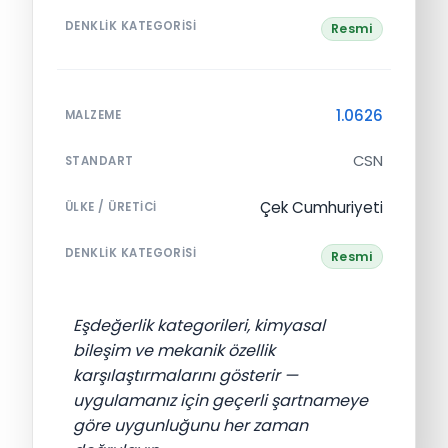
DENKLIK KATEGORISI
Resmi
1.0626
MALZEME
CSN
STANDART
Çek Cumhuriyeti
ÜLKE / ÜRETICI
DENKLIK KATEGORISI
Resmi
Eşdeğerlik kategorileri, kimyasal
bileşim ve mekanik özellik
karşılaştırmalarını gösterir —
uygulamanız için geçerli şartnameye
göre uygunluğunu her zaman