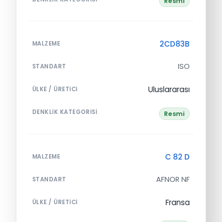
Resmi
2CD83B
MALZEME
ISO
STANDART
Uluslararası
ÜLKE / ÜRETICI
DENKLIK KATEGORISI
Resmi
C 82 D
MALZEME
AFNOR NF
STANDART
Fransa
ÜLKE / ÜRETICI