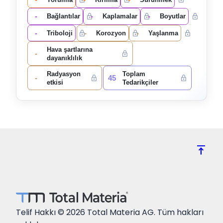
-
-
-
Bağlantılar
Kaplamalar
Boyutlar
-
-
-
Triboloji
Korozyon
Yaşlanma
Hava şartlarına
-
dayanıklılık
Radyasyon
Toplam
-
45
etkisi
Tedarikçiler
vertical_align_top
Telif Hakkı © 2026 Total Materia AG. Tüm hakları