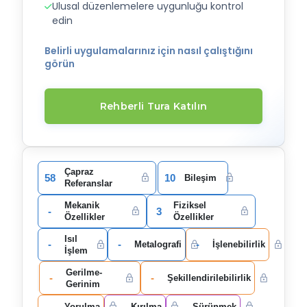
Ulusal düzenlemelere uygunluğu kontrol
edin
Belirli uygulamalarınız için nasıl çalıştığını
görün
Rehberli Tura Katılın
Çapraz
58
10
Bileşim
Referanslar
Mekanik
Fiziksel
-
3
Özellikler
Özellikler
Isıl
-
-
-
Metalografi
İşlenebilirlik
İşlem
Gerilme-
-
-
Şekillendirilebilirlik
Gerinim
-
-
-
Yorulma
Kırılma
Sürünmek