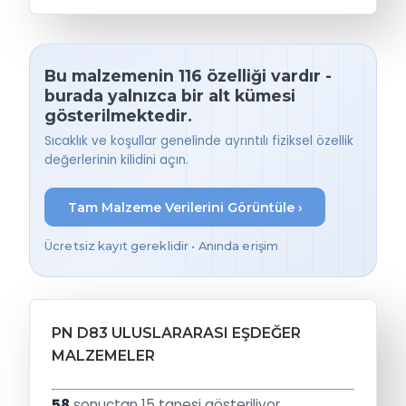
Bu malzemenin 116 özelliği vardır -
burada yalnızca bir alt kümesi
gösterilmektedir.
Sıcaklık ve koşullar genelinde ayrıntılı fiziksel özellik
değerlerinin kilidini açın.
Tam Malzeme Verilerini Görüntüle ›
Ücretsiz kayıt gereklidir • Anında erişim
PN D83 ULUSLARARASI EŞDEĞER
MALZEMELER
58
sonuçtan 15 tanesi gösteriliyor.