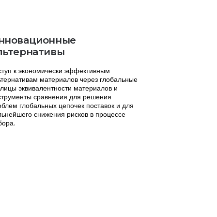
нновационные
льтернативы
ступ к экономически эффективным
ьтернативам материалов через глобальные
блицы эквивалентности материалов и
струменты сравнения для решения
облем глобальных цепочек поставок и для
льнейшего снижения рисков в процессе
бора.