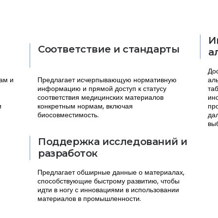
И
Соответствие и стандарты
а
До
ам и
Предлагает исчерпывающую нормативную
ал
информацию и прямой доступ к статусу
та
соответствия медицинских материалов
ин
и
конкретным нормам, включая
пр
биосовместимость.
да
вы
Поддержка исследований и
разработок
Предлагает обширные данные о материалах,
способствующие быстрому развитию, чтобы
идти в ногу с инновациями в использовании
материалов в промышленности.