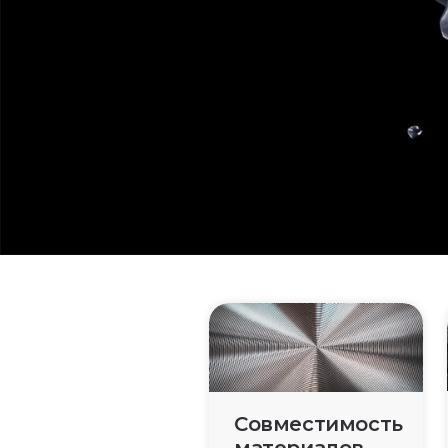
изделий
Этот подсектор
И
включает в себя ряд
и
материалов, включая
п
металлы, такие как
м
титан, и полимеры,
д
используемые для
б
создания сложных
р
медицинских устройств.
Совместимость