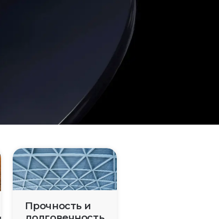
Приоритетом является
безопасность и
функциональность при
строительстве и
модернизации
медицинских
учреждений.
Прочность и
долговечность
и