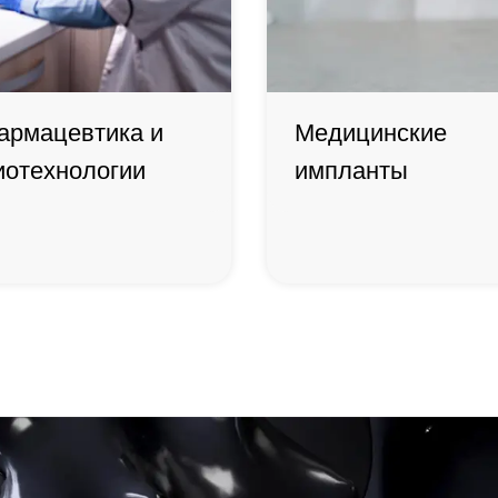
армацевтика и
Медицинские
иотехнологии
импланты
Фармацевтика
Медицинские
и
импланты