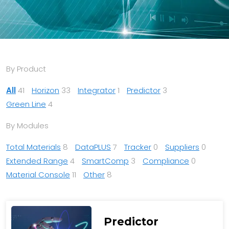
By Product
All
41
Horizon
33
Integrator
1
Predictor
3
Green Line
4
By Modules
Total Materials
8
DataPLUS
7
Tracker
0
Suppliers
0
Extended Range
4
SmartComp
3
Compliance
0
Material Console
11
Other
8
Predictor