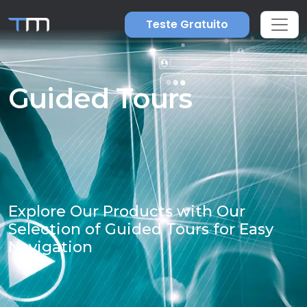
Teste Gratuito
Guided Tours
Explore Our Products with Our
Selection of Guided Tours for Easy
Navigation