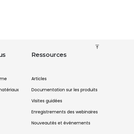
vertical_align_top
us
Ressources
orme
Articles
atériaux
Documentation sur les produits
Visites guidées
Enregistrements des webinaires
Nouveautés et événements