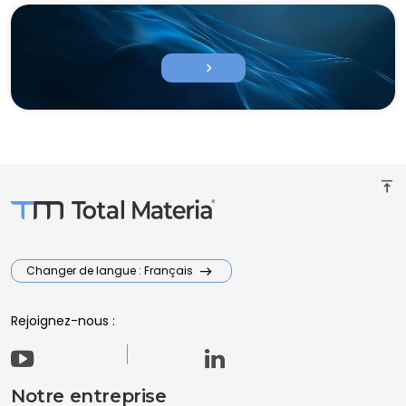
chevron_right
vertical_align_top
Changer de langue : Français
Rejoignez-nous :
Notre entreprise