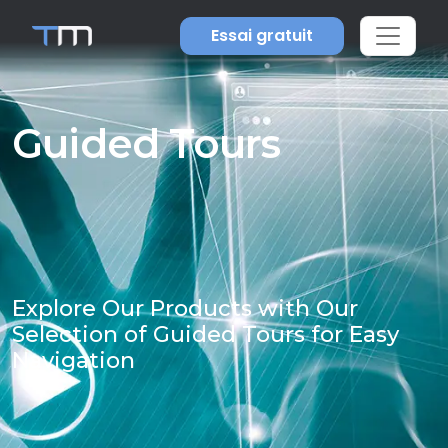
Essai gratuit
Guided Tours
Explore Our Products with Our
Selection of Guided Tours for Easy
Navigation