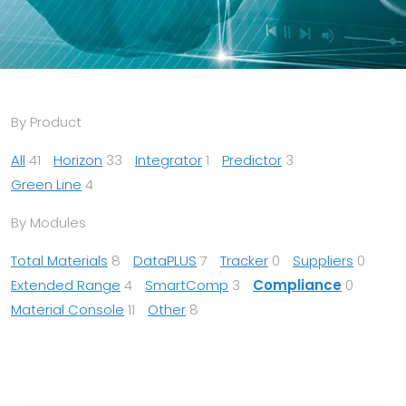
By Product
All
41
Horizon
33
Integrator
1
Predictor
3
Green Line
4
By Modules
Total Materials
8
DataPLUS
7
Tracker
0
Suppliers
0
Extended Range
4
SmartComp
3
Compliance
0
Material Console
11
Other
8