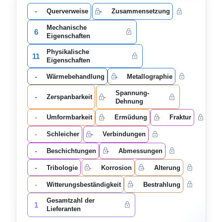
-
-
Querverweise
Zusammensetzung
Mechanische
6
Eigenschaften
Physikalische
11
Eigenschaften
-
-
Wärmebehandlung
Metallographie
Spannung-
-
-
Zerspanbarkeit
Dehnung
-
-
-
Umformbarkeit
Ermüdung
Fraktur
-
-
Schleicher
Verbindungen
-
-
Beschichtungen
Abmessungen
-
-
-
Tribologie
Korrosion
Alterung
-
-
Witterungsbeständigkeit
Bestrahlung
Gesamtzahl der
1
Lieferanten