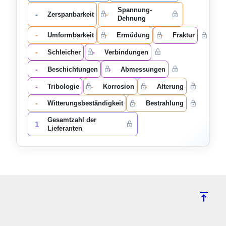
Spannung-
-
-
Zerspanbarkeit
Dehnung
-
-
-
Umformbarkeit
Ermüdung
Fraktur
-
-
Schleicher
Verbindungen
-
-
Beschichtungen
Abmessungen
-
-
-
Tribologie
Korrosion
Alterung
-
-
Witterungsbeständigkeit
Bestrahlung
Gesamtzahl der
1
Lieferanten
vertical_align_top