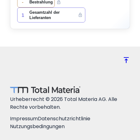
-
Bestrahlung
Gesamtzahl der
1
Lieferanten
vertical_align_top
Urheberrecht © 2026 Total Materia AG. Alle
Rechte vorbehalten.
Impressum
Datenschutzrichtlinie
Nutzungsbedingungen