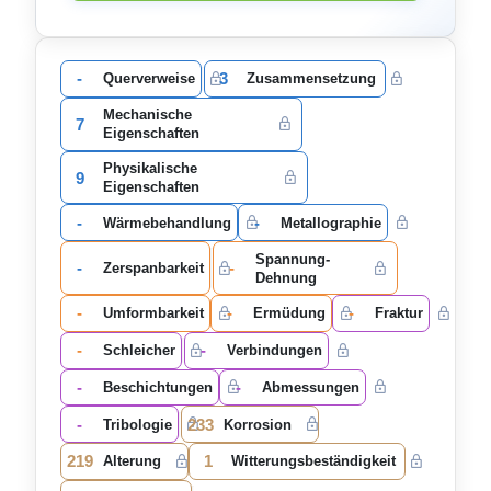
-
3
Querverweise
Zusammensetzung
Mechanische
7
Eigenschaften
Physikalische
9
Eigenschaften
-
-
Wärmebehandlung
Metallographie
Spannung-
-
-
Zerspanbarkeit
Dehnung
-
-
-
Umformbarkeit
Ermüdung
Fraktur
-
-
Schleicher
Verbindungen
-
-
Beschichtungen
Abmessungen
-
233
Tribologie
Korrosion
219
1
Alterung
Witterungsbeständigkeit